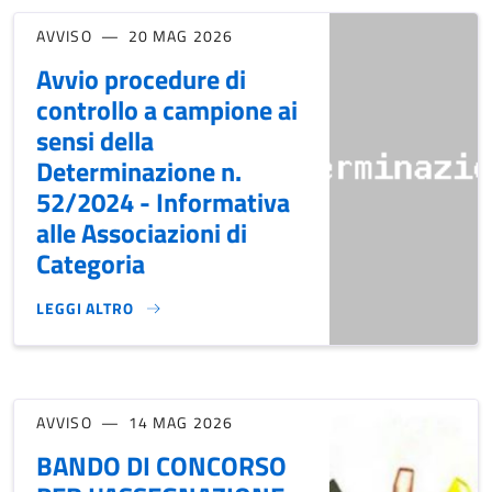
AVVISO
20 MAG 2026
Avvio procedure di
controllo a campione ai
sensi della
Determinazione n.
52/2024 - Informativa
alle Associazioni di
Categoria
LEGGI ALTRO
AVVIO PROCEDURE DI CONTROLLO A CAMPIONE AI SENSI DEL
AVVISO
14 MAG 2026
BANDO DI CONCORSO