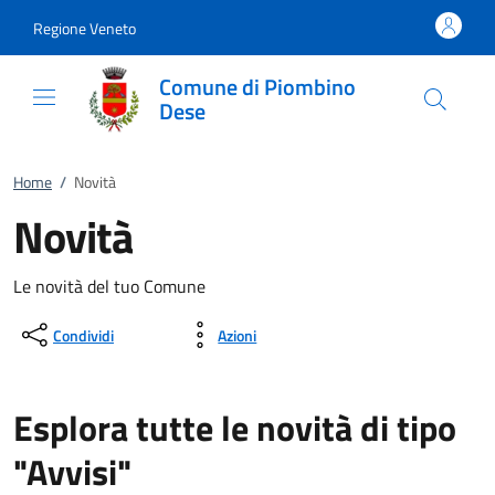
Vai al contenuto
accedi al menu
footer.enter
Regione Veneto
Comune di Piombino
Dese
Home
/
Novità
Novità
Le novità del tuo Comune
Condividi
Azioni
Esplora tutte le novità di tipo
"Avvisi"