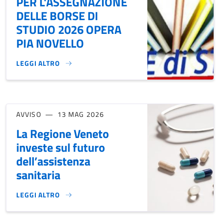
PER L'ASSEGNAZIONE
DELLE BORSE DI
STUDIO 2026 OPERA
PIA NOVELLO
LEGGI ALTRO
BANDO DI CONCORSO PER L'ASSEGNAZIONE DELLE BORSE DI
AVVISO
13 MAG 2026
La Regione Veneto
investe sul futuro
dell’assistenza
sanitaria
LEGGI ALTRO
LA REGIONE VENETO INVESTE SUL FUTURO DELL’ASSISTENZ