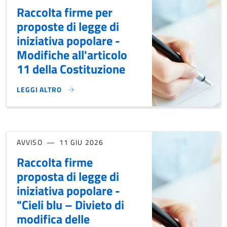
Raccolta firme per
proposte di legge di
iniziativa popolare -
Modifiche all'articolo
11 della Costituzione
LEGGI ALTRO
RACCOLTA FIRME PER PROPOSTE DI LEGGE DI INIZIATIVA PO
AVVISO
11 GIU 2026
Raccolta firme
proposta di legge di
iniziativa popolare -
"Cieli blu – Divieto di
modifica delle