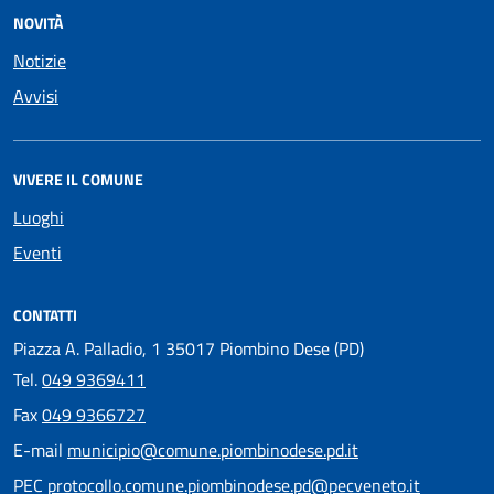
NOVITÀ
Notizie
Avvisi
VIVERE IL COMUNE
Luoghi
Eventi
CONTATTI
Piazza A. Palladio, 1 35017 Piombino Dese (PD)
Tel.
049 9369411
Fax
049 9366727
E-mail
municipio@comune.piombinodese.pd.it
PEC
protocollo.comune.piombinodese.pd@pecveneto.it