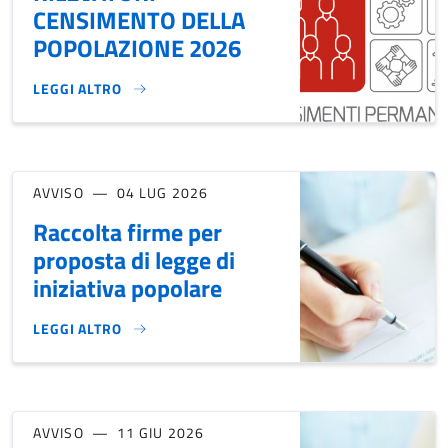
CENSIMENTO DELLA
POPOLAZIONE 2026
LEGGI ALTRO
BANDO SELEZIONE RILEVATORI CENSIMENTO DELLA POPOLA
AVVISO
04 LUG 2026
Raccolta firme per
proposta di legge di
iniziativa popolare
LEGGI ALTRO
RACCOLTA FIRME PER PROPOSTA DI LEGGE DI INIZIATIVA PO
AVVISO
11 GIU 2026