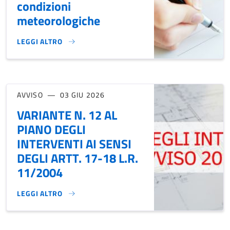
condizioni
meteorologiche
LEGGI ALTRO
RACCOLTA FIRME PROPOSTA DI LEGGE DI INIZIATIVA POPOLA
AVVISO
03 GIU 2026
VARIANTE N. 12 AL
PIANO DEGLI
INTERVENTI AI SENSI
DEGLI ARTT. 17-18 L.R.
11/2004
LEGGI ALTRO
VARIANTE N. 12 AL PIANO DEGLI INTERVENTI AI SENSI DEGL