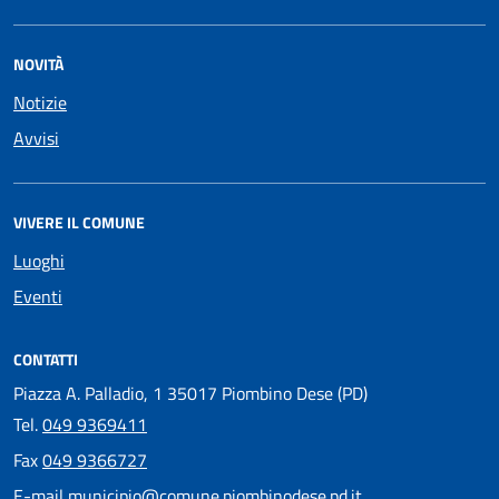
NOVITÀ
Notizie
Avvisi
VIVERE IL COMUNE
Luoghi
Eventi
CONTATTI
Piazza A. Palladio, 1 35017 Piombino Dese (PD)
Tel.
049 9369411
Fax
049 9366727
E-mail
municipio@comune.piombinodese.pd.it