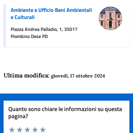
Ambiente e Ufficio Beni Ambientali
e Culturali
Piazza Andrea Palladio, 1, 35017
Piombino Dese PD
Ultima modifica:
giovedì, 17 ottobre 2024
Quanto sono chiare le informazioni su questa
pagina?
Valuta da 1 a 5 stelle la pagina
Domanda