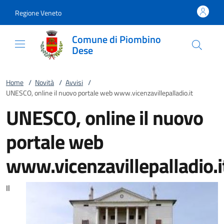
Vai al contenuto
accedi al menu
footer.enter
Regione Veneto
Comune di Piombino
Dese
Home
/
Novità
/
Avvisi
/
UNESCO, online il nuovo portale web www.vicenzavillepalladio.it
UNESCO, online il nuovo
portale web
www.vicenzavillepalladio.i
Il