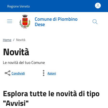
Vai al contenuto
accedi al menu
footer.enter
Regione Veneto
Comune di Piombino
Dese
Home
/
Novità
Novità
Le novità del tuo Comune
Condividi
Azioni
Esplora tutte le novità di tipo
"Avvisi"