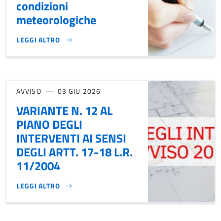
condizioni
meteorologiche
LEGGI ALTRO
RACCOLTA FIRME PROPOSTA DI LEGGE DI INIZIATIVA POPOLA
AVVISO
03 GIU 2026
VARIANTE N. 12 AL
PIANO DEGLI
INTERVENTI AI SENSI
DEGLI ARTT. 17-18 L.R.
11/2004
LEGGI ALTRO
VARIANTE N. 12 AL PIANO DEGLI INTERVENTI AI SENSI DEGL