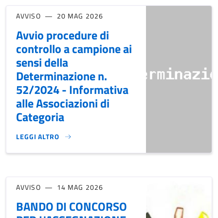
AVVISO
20 MAG 2026
Avvio procedure di
controllo a campione ai
sensi della
Determinazione n.
52/2024 - Informativa
alle Associazioni di
Categoria
LEGGI ALTRO
AVVIO PROCEDURE DI CONTROLLO A CAMPIONE AI SENSI DEL
AVVISO
14 MAG 2026
BANDO DI CONCORSO