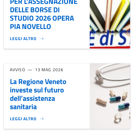
PER L'ASSEGNAZIONE
DELLE BORSE DI
STUDIO 2026 OPERA
PIA NOVELLO
LEGGI ALTRO
BANDO DI CONCORSO PER L'ASSEGNAZIONE DELLE BORSE DI
AVVISO
13 MAG 2026
La Regione Veneto
investe sul futuro
dell’assistenza
sanitaria
LEGGI ALTRO
LA REGIONE VENETO INVESTE SUL FUTURO DELL’ASSISTENZ