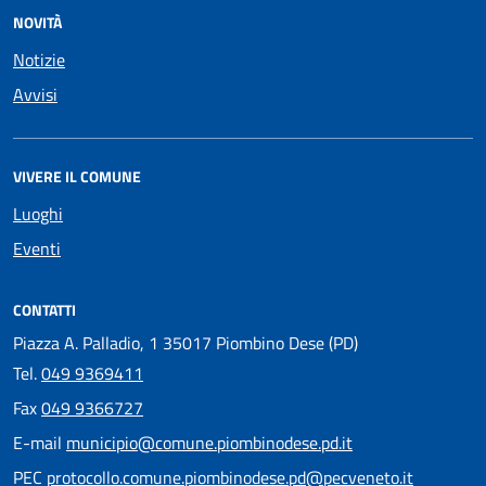
NOVITÀ
Notizie
Avvisi
VIVERE IL COMUNE
Luoghi
Eventi
CONTATTI
Piazza A. Palladio, 1 35017 Piombino Dese (PD)
Tel.
049 9369411
Fax
049 9366727
E-mail
municipio@comune.piombinodese.pd.it
PEC
protocollo.comune.piombinodese.pd@pecveneto.it