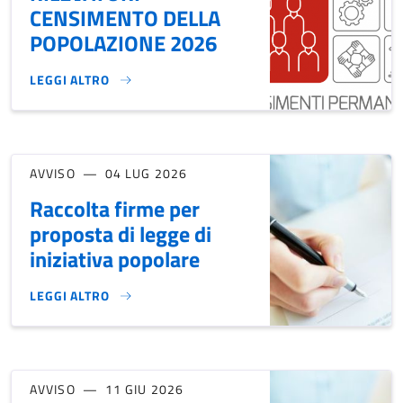
CENSIMENTO DELLA
POPOLAZIONE 2026
LEGGI ALTRO
BANDO SELEZIONE RILEVATORI CENSIMENTO DELLA POPOLA
AVVISO
04 LUG 2026
Raccolta firme per
proposta di legge di
iniziativa popolare
LEGGI ALTRO
RACCOLTA FIRME PER PROPOSTA DI LEGGE DI INIZIATIVA PO
AVVISO
11 GIU 2026