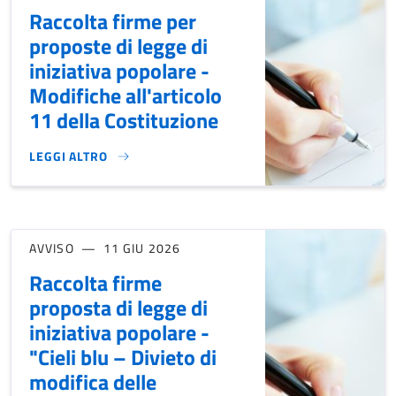
Raccolta firme per
proposte di legge di
iniziativa popolare -
Modifiche all'articolo
11 della Costituzione
LEGGI ALTRO
RACCOLTA FIRME PER PROPOSTE DI LEGGE DI INIZIATIVA PO
AVVISO
11 GIU 2026
Raccolta firme
proposta di legge di
iniziativa popolare -
"Cieli blu – Divieto di
modifica delle