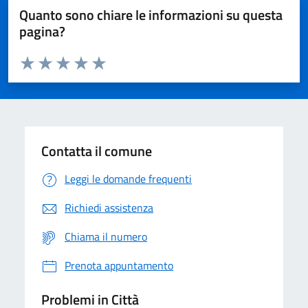
Quanto sono chiare le informazioni su questa
pagina?
Valuta da 1 a 5 stelle la pagina
Domanda
Valuta 1 stelle su 5
Valuta 2 stelle su 5
Valuta 3 stelle su 5
Valuta 4 stelle su 5
Valuta 5 stelle su 5
Contatta il comune
Leggi le domande frequenti
Richiedi assistenza
Chiama il numero
Prenota appuntamento
Problemi in Città