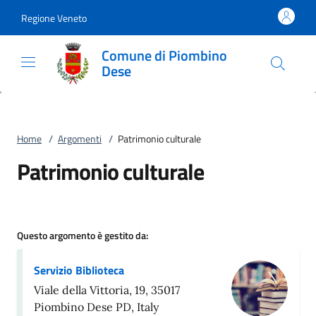
Vai al contenuto
accedi al menu
footer.enter
Regione Veneto
Comune di Piombino
Dese
Home
/
Argomenti
/
Patrimonio culturale
Patrimonio culturale
Questo argomento è gestito da:
Servizio Biblioteca
Viale della Vittoria, 19, 35017
Piombino Dese PD, Italy