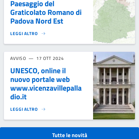
Paesaggio del
Graticolato Romano di
Padova Nord Est
LEGGI ALTRO
OSSERVATORIO LOCALE DEL PAESAGGIO DEL GRATICOLATO 
AVVISO
17 OTT 2024
UNESCO, online il
nuovo portale web
www.vicenzavillepalla
dio.it
LEGGI ALTRO
UNESCO, ONLINE IL NUOVO PORTALE WEB WWW.VICENZAVIL
Tutte le novità