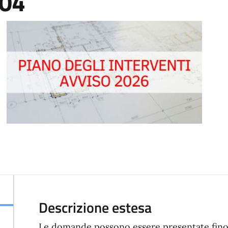
004
Descrizione estesa
Le domande possono essere presentate fino 