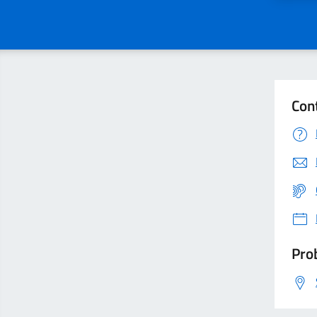
Con
Prob