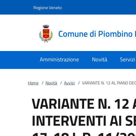
Vai al contenuto
accedi al menu
footer.enter
Regione Veneto
Comune di Piombino
Amministrazione
Novità
Servizi
Home
/
Novità
/
Avvisi
/
VARIANTE N. 12 AL PIANO DEG
VARIANTE N. 12 
INTERVENTI AI S