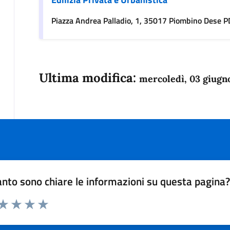
Piazza Andrea Palladio, 1, 35017 Piombino Dese P
Ultima modifica:
mercoledì, 03 giugn
nto sono chiare le informazioni su questa pagina
 da 1 a 5 stelle la pagina
anda
ta 1 stelle su 5
Valuta 2 stelle su 5
Valuta 3 stelle su 5
Valuta 4 stelle su 5
Valuta 5 stelle su 5