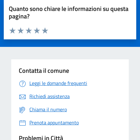
Quanto sono chiare le informazioni su questa
pagina?
Valuta da 1 a 5 stelle la pagina
Domanda
Valuta 1 stelle su 5
Valuta 2 stelle su 5
Valuta 3 stelle su 5
Valuta 4 stelle su 5
Valuta 5 stelle su 5
Contatta il comune
Leggi le domande frequenti
Richiedi assistenza
Chiama il numero
Prenota appuntamento
Problemi in Città