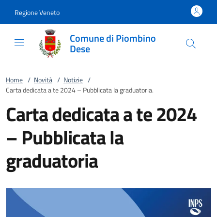
Vai al contenuto
accedi al menu
footer.enter
Regione Veneto
Comune di Piombino
Dese
Home
/
Novità
/
Notizie
/
Carta dedicata a te 2024 – Pubblicata la graduatoria.
Carta dedicata a te 2024
– Pubblicata la
graduatoria