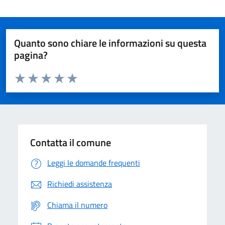
Quanto sono chiare le informazioni su questa
pagina?
Valuta da 1 a 5 stelle la pagina
Domanda
Valuta 1 stelle su 5
Valuta 2 stelle su 5
Valuta 3 stelle su 5
Valuta 4 stelle su 5
Valuta 5 stelle su 5
Contatta il comune
Leggi le domande frequenti
Richiedi assistenza
Chiama il numero