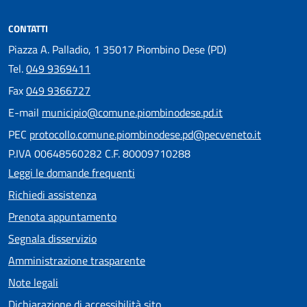
CONTATTI
Piazza A. Palladio, 1 35017 Piombino Dese (PD)
Tel.
049 9369411
Fax
049 9366727
E-mail
municipio@comune.piombinodese.pd.it
PEC
protocollo.comune.piombinodese.pd@pecveneto.it
P.IVA 00648560282 C.F. 80009710288
Leggi le domande frequenti
Richiedi assistenza
Prenota appuntamento
Segnala disservizio
Amministrazione trasparente
Note legali
Dichiarazione di accessibilità sito