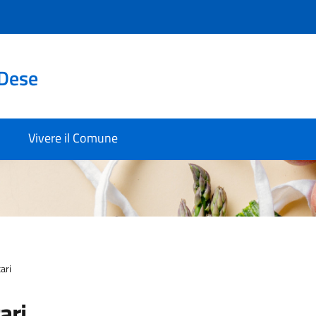
 Dese
Vivere il Comune
ari
ari