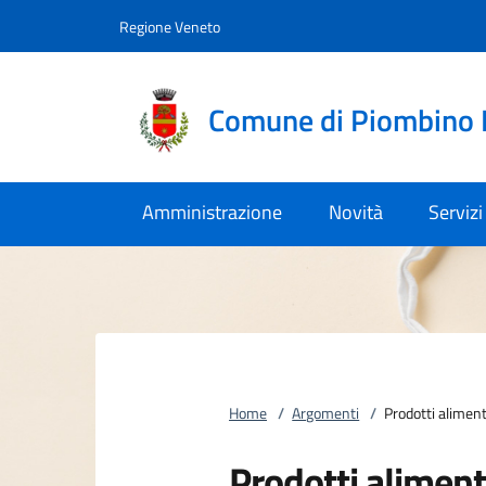
Vai al contenuto
accedi al menu
footer.enter
Regione Veneto
Comune di Piombino
Amministrazione
Novità
Servizi
Home
/
Argomenti
/
Prodotti aliment
Prodotti aliment