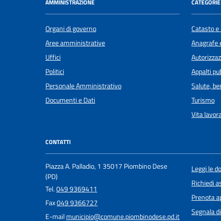
AMMINISTRAZIONE
CATEGORIE 
Organi di governo
Catasto e 
Aree amministrative
Anagrafe e
Uffici
Autorizzaz
Politici
Appalti pub
Personale Amministrativo
Salute, b
Documenti e Dati
Turismo
Vita lavor
CONTATTI
Piazza A. Palladio, 1 35017 Piombino Dese
Leggi le 
(PD)
Richiedi a
Tel.
049 9369411
Prenota 
Fax
049 9366727
Segnala di
E-mail
municipio@comune.piombinodese.pd.it