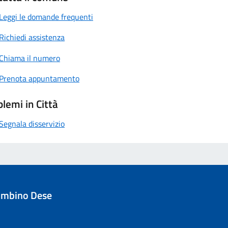
Leggi le domande frequenti
Richiedi assistenza
Chiama il numero
Prenota appuntamento
lemi in Città
Segnala disservizio
ombino Dese