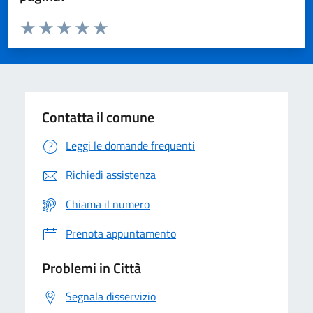
Valuta da 1 a 5 stelle la pagina
Domanda
Valuta 1 stelle su 5
Valuta 2 stelle su 5
Valuta 3 stelle su 5
Valuta 4 stelle su 5
Valuta 5 stelle su 5
Contatta il comune
Leggi le domande frequenti
Richiedi assistenza
Chiama il numero
Prenota appuntamento
Problemi in Città
Segnala disservizio